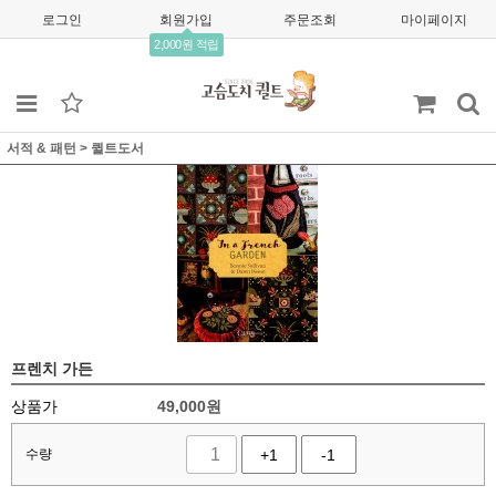
로그인
회원가입
주문조회
마이페이지
2,000원 적립
서적 & 패턴
>
퀼트도서
프렌치 가든
상품가
49,000
원
수량
+1
-1