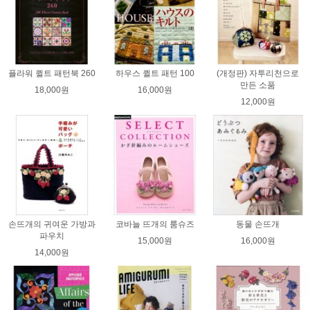
플라워 퀼트 패턴북 260
하우스 퀼트 패턴 100
(개정판) 자투리천으로
만든 소품
18,000원
16,000원
12,000원
손뜨개의 귀여운 가방과
코바늘 뜨개의 룸슈즈
동물 손뜨개
파우치
15,000원
16,000원
14,000원