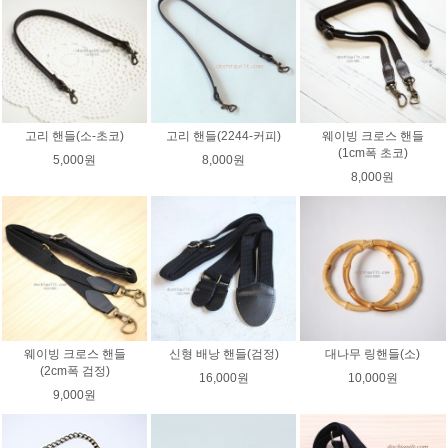
고리 핸들(소-초코)
고리 핸들(2244-커피)
웨이빙 크로스 핸들
(1cm폭 초코)
5,000원
8,000원
8,000원
웨이빙 크로스 핸들
신형 배낭 핸들(검정)
대나무 링핸들(소)
(2cm폭 검정)
16,000원
10,000원
9,000원