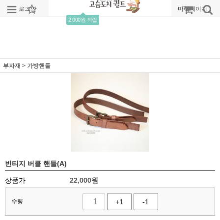
로그인
회원가입
주문조회
마이페이지
2,000원 적립
부자재
>
가방핸들
빈티지 버클 핸들(A)
상품가
22,000
원
수량
+1
-1