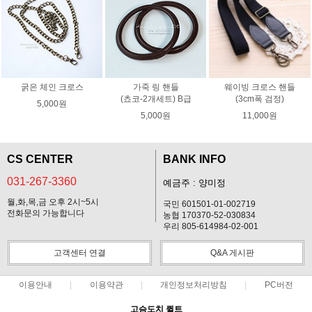
굵은 체인 크로스
가죽 링 핸들
웨이빙 크로스 핸들
(쵸코-2개세트) B급
(3cm폭 검정)
5,000원
5,000원
11,000원
CS CENTER
BANK INFO
031-267-3360
예금주 : 양미정
월,화,목,금 오후 2시~5시
국민 601501-01-002719
전화문의 가능합니다
농협 170370-52-030834
우리 805-614984-02-001
고객센터 연결
Q&A 게시판
이용안내
이용약관
개인정보처리방침
PC버전
고슴도치 퀼트