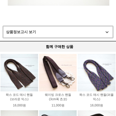
상품정보고시 보기
함께 구매한 상품
왁스 코드 매시 핸들
웨이빙 크로스 핸들
왁스 코드 매시 핸들(퍼플
(브라운 믹스)
(3cm폭 쵸코)
믹스)
16,000원
11,000원
16,000원