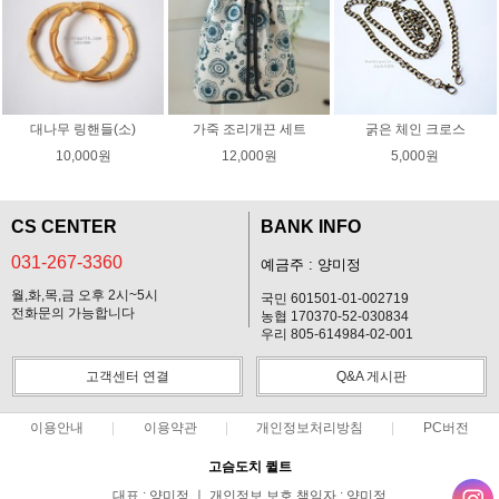
대나무 링핸들(소)
가죽 조리개끈 세트
굵은 체인 크로스
10,000원
12,000원
5,000원
CS CENTER
BANK INFO
031-267-3360
예금주 : 양미정
월,화,목,금 오후 2시~5시
국민 601501-01-002719
전화문의 가능합니다
농협 170370-52-030834
우리 805-614984-02-001
고객센터 연결
Q&A 게시판
이용안내
이용약관
개인정보처리방침
PC버전
고슴도치 퀼트
대표 : 양미정 ㅣ 개인정보 보호 책임자 : 양미정