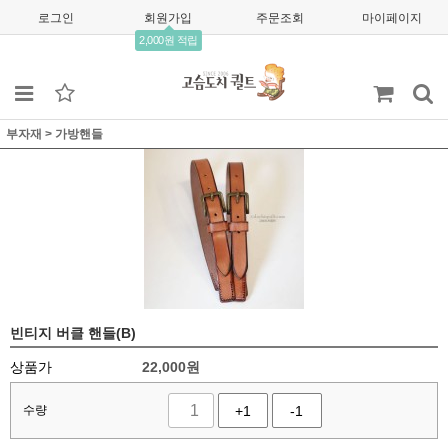
로그인
회원가입
주문조회
마이페이지
2,000원 적립
부자재
>
가방핸들
빈티지 버클 핸들(B)
상품가
22,000
원
수량
+1
-1