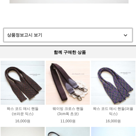
상품정보고시 보기
함께 구매한 상품
왁스 코드 매시 핸들
웨이빙 크로스 핸들
왁스 코드 매시 핸들(퍼플
(브라운 믹스)
(3cm폭 쵸코)
믹스)
16,000원
11,000원
16,000원