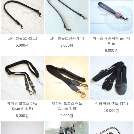
고리 핸들(소-초코)
고리 핸들(2244-커피)
이나즈마 손목형 플라워
핸들
5,000원
8,000원
6,000원
웨이빙 크로스 핸들
웨이빙 크로스 핸들
신형 배낭 핸들(검정)
(1cm폭 초코)
(2cm폭 검정)
16,000원
8,000원
9,000원