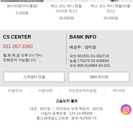
화이트펜(아이롱펜)
왁스 코드 매시 핸들
왁스 코드 매시 핸들(퍼플
(브라운 믹스)
믹스)
5,100원
16,000원
16,000원
CS CENTER
BANK INFO
031-267-3360
예금주 : 양미정
월,화,목,금 오후 2시~5시
국민 601501-01-002719
전화문의 가능합니다
농협 170370-52-030834
우리 805-614984-02-001
고객센터 연결
Q&A 게시판
이용안내
이용약관
개인정보처리방침
PC버전
고슴도치 퀼트
대표 : 양미정 ㅣ 개인정보 보호 책임자 : 양미정
사업자 등록번호 : 124-14-89399
통신판매업신고번호 : 동부 제2006-73
전화 : 031-267-3360 ㅣ 팩스 : 031-287-3360
주소 : 경기도 용인시 기흥구 한보라2로 47-31 고슴도치 하우스