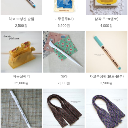
차코 수성펜 슬림
고무골무(대)
삼각 초크(옐로)
2,500원
6,500원
4,000원
자동실꿰기
헤라
차코수성펜(볼드-블루)
25,000원
7,000원
2,500원