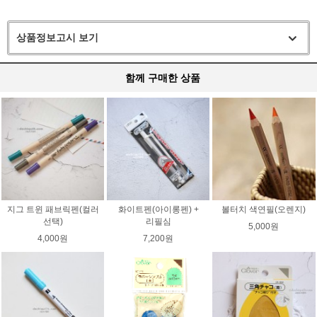
상품정보고시 보기
함께 구매한 상품
지그 트윈 패브릭펜(컬러
화이트펜(아이롱펜) +
볼터치 색연필(오렌지)
선택)
리필심
5,000원
4,000원
7,200원