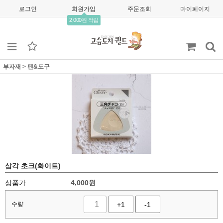
로그인
회원가입
주문조회
마이페이지
2,000원 적립
부자재
>
펜&도구
삼각 초크(화이트)
상품가
4,000
원
수량
+1
-1