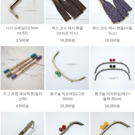
사각 프레임(12.5cm-
왁스 코드 매시 핸들
왁스 코드 매시 핸들(퍼플
no.52)
(브라운 믹스)
믹스)
3,500원
16,000원
16,000원
지그 트윈 패브릭펜(컬러
왕구슬 빅프레임(그린
왕구슬 빅프레임(레드/
선택)
30cm)
블랙 30cm)
4,000원
16,000원
16,000원