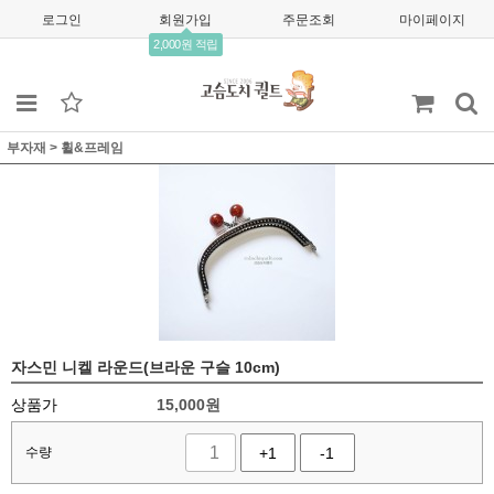
로그인
회원가입
주문조회
마이페이지
2,000원 적립
부자재
>
휠&프레임
자스민 니켈 라운드(브라운 구슬 10cm)
상품가
15,000
원
수량
+1
-1