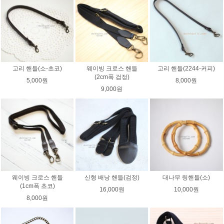
고리 핸들(소-초코)
웨이빙 크로스 핸들
고리 핸들(2244-커피)
(2cm폭 검정)
5,000원
8,000원
9,000원
웨이빙 크로스 핸들
신형 배낭 핸들(검정)
대나무 링핸들(소)
(1cm폭 초코)
16,000원
10,000원
8,000원