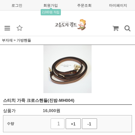
로그인
회원가입
주문조회
마이페이지
2,000원 적립
부자재
>
가방핸들
스티치 가죽 크로스핸들(진밤-MH004)
상품가
16,000
원
수량
+1
-1