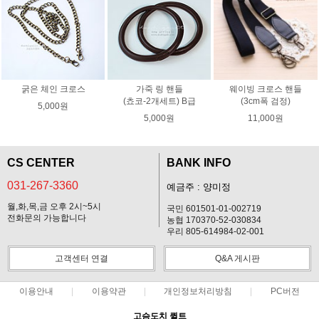
굵은 체인 크로스
가죽 링 핸들
웨이빙 크로스 핸들
(쵸코-2개세트) B급
(3cm폭 검정)
5,000원
5,000원
11,000원
CS CENTER
BANK INFO
031-267-3360
예금주 : 양미정
월,화,목,금 오후 2시~5시
국민 601501-01-002719
전화문의 가능합니다
농협 170370-52-030834
우리 805-614984-02-001
고객센터 연결
Q&A 게시판
이용안내
이용약관
개인정보처리방침
PC버전
고슴도치 퀼트