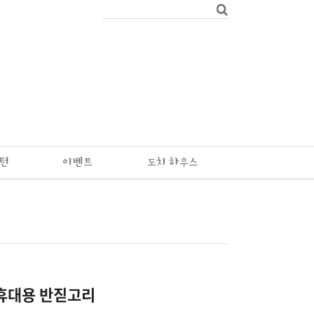
패턴
이벤트
도치 하우스
휴대용 반짇고리