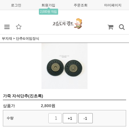
로그인
회원가입
주문조회
마이페이지
2,000원 적립
부자재
>
단추&여밈장식
가죽 자석단추(진초록)
상품가
2,800
원
수량
+1
-1