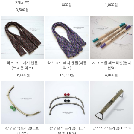
2개세트)
800원
1,000원
3,500원
왁스 코드 매시 핸들
왁스 코드 매시 핸들(퍼플
지그 트윈 패브릭펜(컬러
(브라운 믹스)
믹스)
선택)
16,000원
16,000원
4,000원
왕구슬 빅프레임(그린
왕구슬 빅프레임(레드/
납작 사각 프레임(19cm)
30cm)
블랙 30cm)