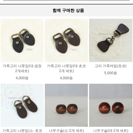
함께 구매한 상품
가죽고리 나뭇잎(대-검정
가죽고리 나뭇잎(대-초코
고리 가죽여밈(쵸코)
2개세트)
2개 세트)
5,000원
4,000원
4,000원
가죽고리 나뭇잎(소- 쵸코
나무구슬(소-2개 세트)
나무구슬(대-2개 세트)