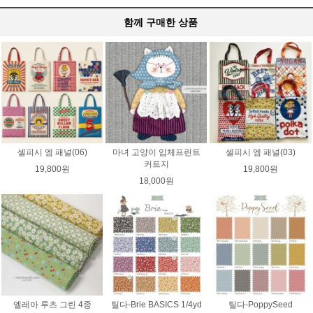
함께 구매한 상품
셀피시 엠 패널(06)
마녀 고양이 입체프린트
셀피시 엠 패널(03)
커트지
19,800원
19,800원
18,000원
엘레아 루츠 그린 4종
틸다-Brie BASICS 1/4yd
틸다-PoppySeed