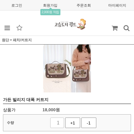
로그인
회원가입
주문조회
마이페이지
2,000원 적립
원단
>
패치/커트지
가든 빌리지 대폭 커트지
상품가
18,000
원
수량
+1
-1