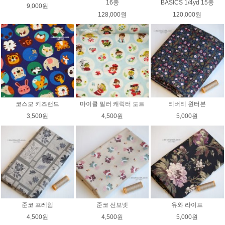
16종
BASICS 1/4yd 15종
9,000원
128,000원
120,000원
코스모 키즈랜드
마이클 밀러 캐릭터 도트
리버티 윈터본
3,500원
4,500원
5,000원
준코 프레임
준코 선보넷
유와 라이프
4,500원
4,500원
5,000원