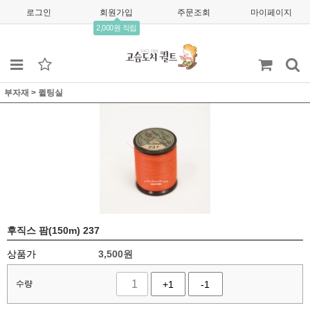
로그인
회원가입
주문조회
마이페이지
2,000원 적립
부자재
>
퀼팅실
후직스 팜(150m) 237
상품가
3,500
원
수량
+1
-1