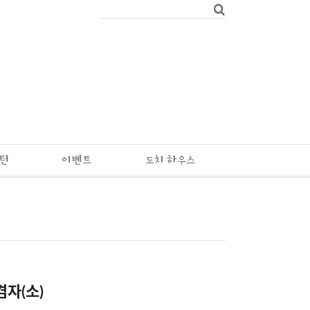
패턴
이벤트
도치 하우스
겸자(소)