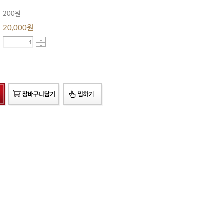
200원
20,000
원