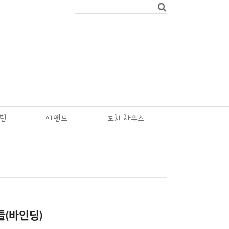
패턴
이벤트
도치 하우스
들(바인딩)