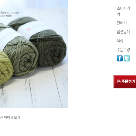
소비자가
격
판매가
옵션합계
색상
주문수량
큰 이미지 보기