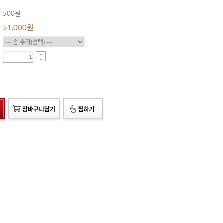
500원
51,000
원