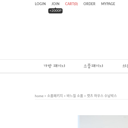
LOGIN
JOIN
CART
(
0
)
ORDER
MYPAGE
+2000P
가방 패키지
소품패키지
의
home
>
소품패키지
>
바느질 소품
> 캣츠 하우스 수납박스