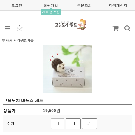
로그인
회원가입
주문조회
마이페이지
2,000원 적립
부자재
>
가위&바늘
고슴도치 바느질 세트
상품가
19,500
원
수량
+1
-1