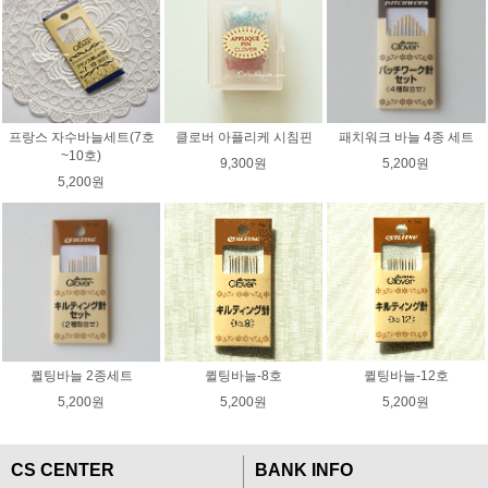
프랑스 자수바늘세트(7호
클로버 아플리케 시침핀
패치워크 바늘 4종 세트
~10호)
9,300원
5,200원
5,200원
퀼팅바늘 2종세트
퀼팅바늘-8호
퀼팅바늘-12호
5,200원
5,200원
5,200원
CS CENTER
BANK INFO