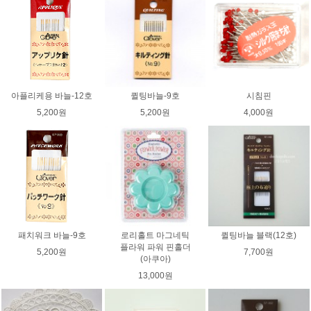
아플리케용 바늘-12호
퀼팅바늘-9호
시침핀
5,200원
5,200원
4,000원
패치워크 바늘-9호
로리홀트 마그네틱
퀼팅바늘 블랙(12호)
플라워 파워 핀홀더
5,200원
7,700원
(아쿠아)
13,000원