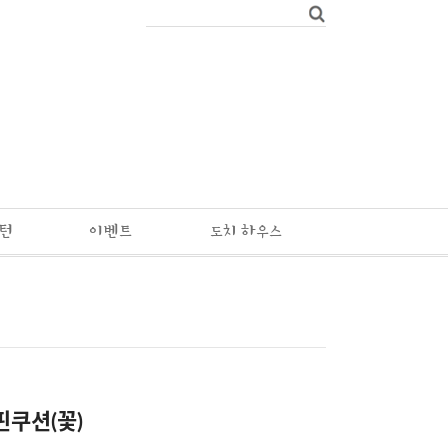
패턴
이벤트
도치 하우스
핀쿠션(꽃)