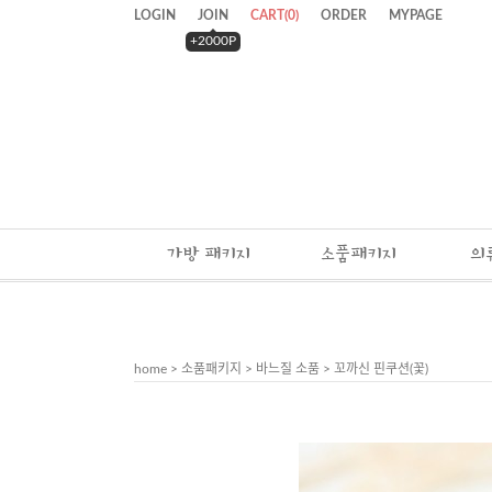
LOGIN
JOIN
CART
(
0
)
ORDER
MYPAGE
+2000P
가방 패키지
소품패키지
의
home
>
소품패키지
>
바느질 소품
> 꼬까신 핀쿠션(꽃)