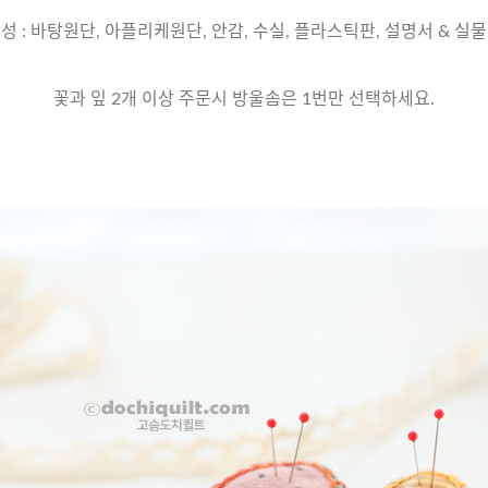
성 : 바탕원단, 아플리케원단, 안감, 수실, 플라스틱판, 설명서 & 실
꽃과 잎 2개 이상 주문시 방울솜은 1번만 선택하세요.