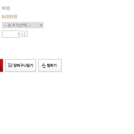
80원
8,000
원