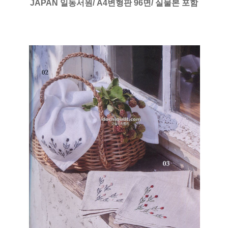
JAPAN 일동서원/ A4변형판 96면/ 실물본 포함