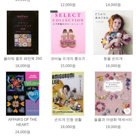
12,000원
14,000원
플라워 퀼트 패턴북 260
코바늘 뜨개의 룸슈즈
동물 손뜨개
18,000원
15,000원
16,000원
AFFAIRS OF THE
손뜨개 인형 생활
들풀과 야생화 액세서리
HEART
18,000원
19,000원
24,000원