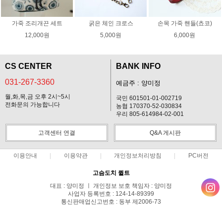
가죽 조리개끈 세트
굵은 체인 크로스
손목 가죽 핸들(쵸코)
12,000원
5,000원
6,000원
CS CENTER
BANK INFO
031-267-3360
예금주 : 양미정
월,화,목,금 오후 2시~5시
국민 601501-01-002719
전화문의 가능합니다
농협 170370-52-030834
우리 805-614984-02-001
고객센터 연결
Q&A 게시판
이용안내
이용약관
개인정보처리방침
PC버전
고슴도치 퀼트
대표 : 양미정 ㅣ 개인정보 보호 책임자 : 양미정
사업자 등록번호 : 124-14-89399
통신판매업신고번호 : 동부 제2006-73
전화 : 031-267-3360 ㅣ 팩스 : 031-287-3360
주소 : 경기도 용인시 기흥구 한보라2로 47-31 고슴도치 하우스