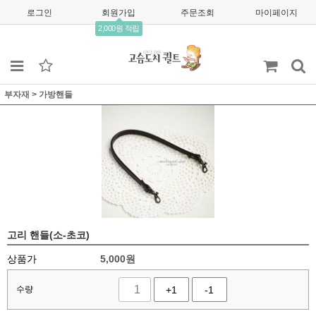
로그인
회원가입
주문조회
마이페이지
2,000원 적립
부자재
>
가방핸들
고리 핸들(소-초코)
상품가
5,000
원
수량
+1
-1