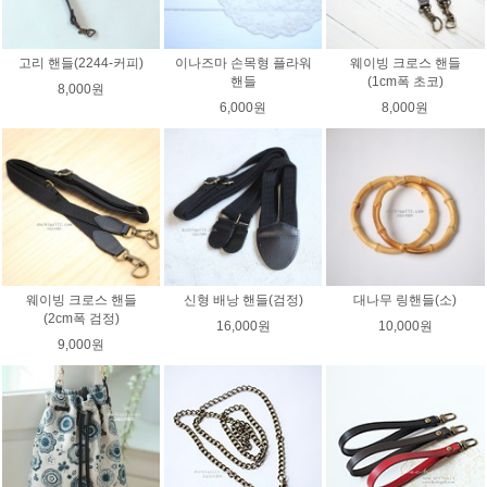
고리 핸들(2244-커피)
이나즈마 손목형 플라워
웨이빙 크로스 핸들
핸들
(1cm폭 초코)
8,000원
6,000원
8,000원
웨이빙 크로스 핸들
신형 배낭 핸들(검정)
대나무 링핸들(소)
(2cm폭 검정)
16,000원
10,000원
9,000원