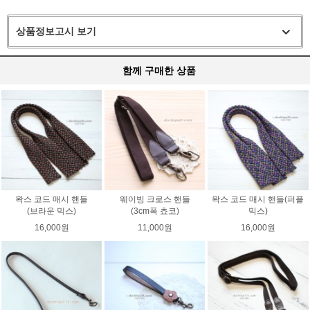
상품정보고시 보기
함께 구매한 상품
왁스 코드 매시 핸들
웨이빙 크로스 핸들
왁스 코드 매시 핸들(퍼플
(브라운 믹스)
(3cm폭 쵸코)
믹스)
16,000원
11,000원
16,000원