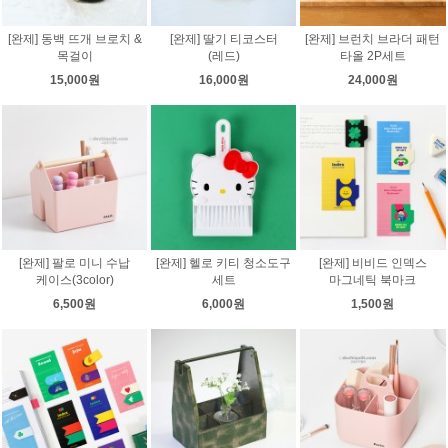
[완제] 동백 뜨개 브로치 &
[완제] 딸기 티코스터
[완제] 브런치 브라더 패턴
목걸이
(레드)
타올 2P세트
15,000원
16,000원
24,000원
[완제] 팔로 미니 수납
[완제] 헬로 키티 청소도구
[완제] 비비드 인덱스
케이스(3color)
세트
마그네틱 북마크
6,500원
6,000원
1,500원