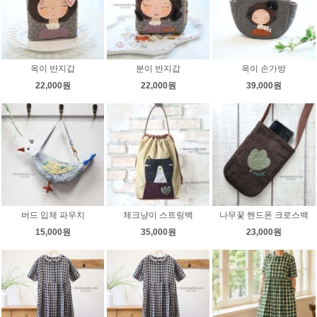
옥이 반지갑
분이 반지갑
옥이 손가방
22,000원
22,000원
39,000원
버드 입체 파우치
체크냥이 스트링백
나무꽃 핸드폰 크로스백
15,000원
35,000원
23,000원