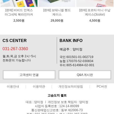
[완제] 비비드 인덱스
[완제] 보태니컬 핸드
[완제] 포르타 미니 수납
마그네틱 북라인마커
케이스
케이스(3color)
2,500원
29,000원
4,500원
CS CENTER
BANK INFO
031-267-3360
예금주 : 양미정
월,화,목,금 오후 2시~5시
국민 601501-01-002719
전화문의 가능합니다
농협 170370-52-030834
우리 805-614984-02-001
고객센터 연결
Q&A 게시판
이용안내
이용약관
개인정보처리방침
PC버전
고슴도치 퀼트
대표 : 양미정 ㅣ 개인정보 보호 책임자 : 양미정
사업자 등록번호 : 124-14-89399
통신판매업신고번호 : 동부 제2006-73