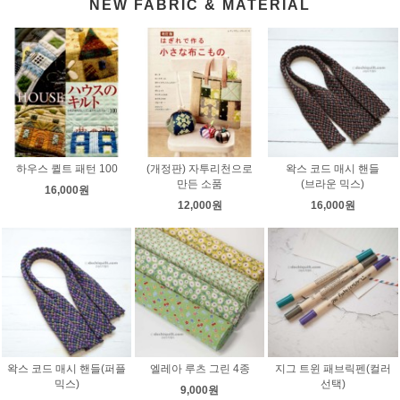
NEW FABRIC & MATERIAL
하우스 퀼트 패턴 100
(개정판) 자투리천으로
왁스 코드 매시 핸들
만든 소품
(브라운 믹스)
16,000원
12,000원
16,000원
왁스 코드 매시 핸들(퍼플
엘레아 루츠 그린 4종
지그 트윈 패브릭펜(컬러
믹스)
선택)
9,000원