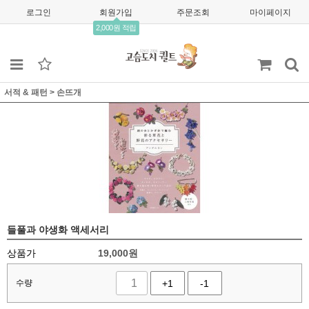
로그인
회원가입
주문조회
마이페이지
2,000원 적립
서적 & 패턴
>
손뜨개
들풀과 야생화 액세서리
상품가
19,000
원
수량
+1
-1