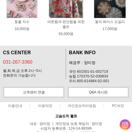
동물 자수
따뜻함과 편안함을 위한
꽃의 레이스 도일리
퀼트
16,000원
17,000원
56,000원
CS CENTER
BANK INFO
031-267-3360
예금주 : 양미정
월,화,목,금 오후 2시~5시
국민 601501-01-002719
전화문의 가능합니다
농협 170370-52-030834
우리 805-614984-02-001
고객센터 연결
Q&A 게시판
이용안내
이용약관
개인정보처리방침
PC버전
고슴도치 퀼트
대표 : 양미정 ㅣ 개인정보 보호 책임자 : 양미정
사업자 등록번호 : 124-14-89399