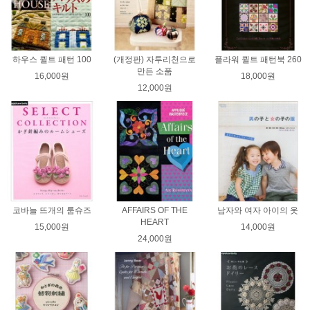
하우스 퀼트 패턴 100
(개정판) 자투리천으로
플라워 퀼트 패턴북 260
만든 소품
16,000원
18,000원
12,000원
코바늘 뜨개의 룸슈즈
AFFAIRS OF THE
남자와 여자 아이의 옷
HEART
15,000원
14,000원
24,000원