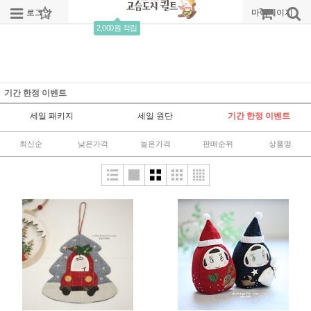
로그인
회원가입
주문조회
마이페이지
2,000원 적립
기간 한정 이벤트
세일 패키지
세일 원단
기간 한정 이벤트
최신순
낮은가격
높은가격
판매순위
상품명