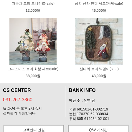
자동차 트리 오너먼트(sale)
삼각 산타 인형 세트(완제-sale)
12,000원
46,000원
크리스마스 트리 화분 세트(sale)
산타와 트리 벽걸이(sale)
38,000원
43,000원
CS CENTER
BANK INFO
031-267-3360
예금주 : 양미정
월,화,목,금 오후 2시~5시
국민 601501-01-002719
전화문의 가능합니다
농협 170370-52-030834
우리 805-614984-02-001
고객센터 연결
Q&A 게시판