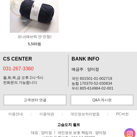
코나(패브릭 얀-진청)
5,500원
CS CENTER
BANK INFO
031-267-3360
예금주 : 양미정
월,화,목,금 오후 2시~5시
국민 601501-01-002719
전화문의 가능합니다
농협 170370-52-030834
우리 805-614984-02-001
고객센터 연결
Q&A 게시판
이용안내
이용약관
개인정보처리방침
PC버전
고슴도치 퀼트
대표 : 양미정 ㅣ 개인정보 보호 책임자 : 양미정