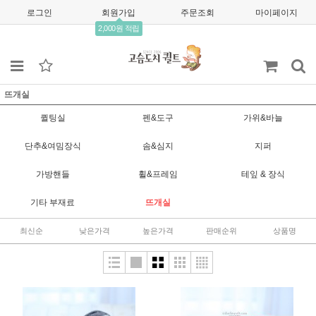
로그인
회원가입
주문조회
마이페이지
2,000원 적립
뜨개실
퀼팅실
펜&도구
가위&바늘
단추&여밈장식
솜&심지
지퍼
가방핸들
휠&프레임
테잎 & 장식
기타 부재료
뜨개실
최신순
낮은가격
높은가격
판매순위
상품명