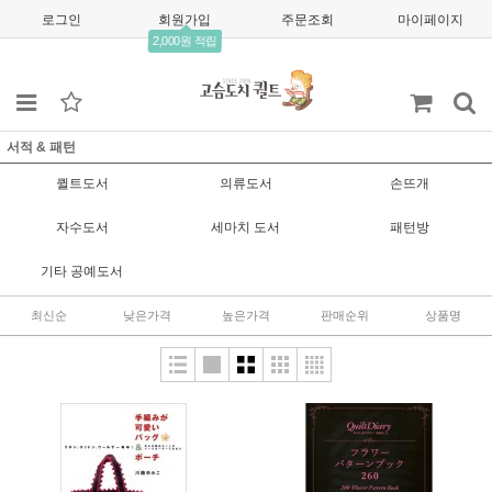
로그인
회원가입
주문조회
마이페이지
2,000원 적립
서적 & 패턴
퀼트도서
의류도서
손뜨개
자수도서
세마치 도서
패턴방
기타 공예도서
최신순
낮은가격
높은가격
판매순위
상품명