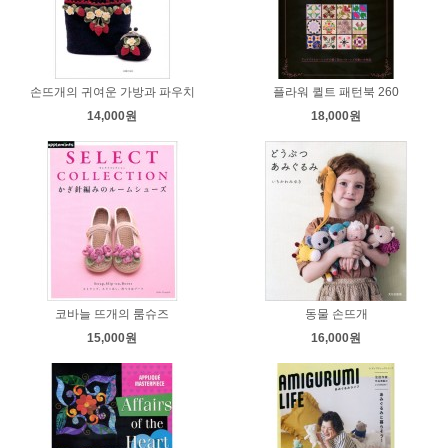
손뜨개의 귀여운 가방과 파우치
플라워 퀼트 패턴북 260
14,000원
18,000원
코바늘 뜨개의 룸슈즈
동물 손뜨개
15,000원
16,000원