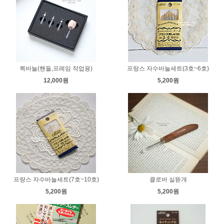
퀵바늘(핸들,프레임 작업용)
프랑스 자수바늘세트(3호~6호)
12,000원
5,200원
프랑스 자수바늘세트(7호~10호)
클로버 실뜯개
5,200원
5,200원