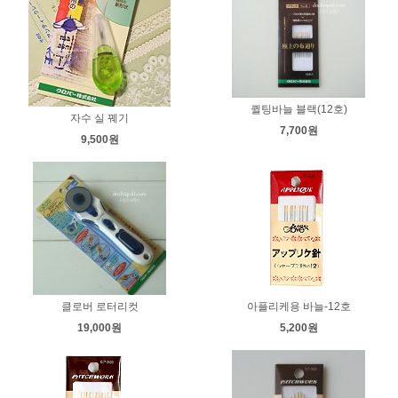
퀼팅바늘 블랙(12호)
자수 실 꿰기
7,700원
9,500원
클로버 로터리컷
아플리케용 바늘-12호
19,000원
5,200원