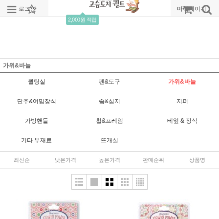
로그인
회원가입
주문조회
마이페이지
2,000원 적립
가위&바늘
퀼팅실
펜&도구
가위&바늘
단추&여밈장식
솜&심지
지퍼
가방핸들
휠&프레임
테잎 & 장식
기타 부재료
뜨개실
최신순
낮은가격
높은가격
판매순위
상품명