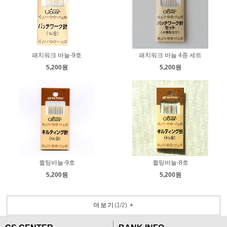
패치워크 바늘-9호
패치워크 바늘 4종 세트
5,200원
5,200원
퀼팅바늘-9호
퀼팅바늘-8호
5,200원
5,200원
더보기
(
1
/
2
)
+