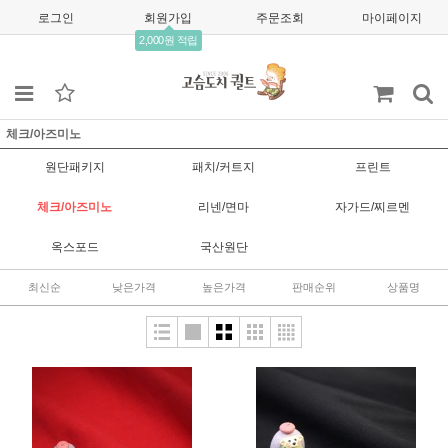
로그인
회원가입
주문조회
마이페이지
2,000원 적립
체크/아즈미노
원단패키지
패치/커트지
프린트
체크/아즈미노
리넨/면마
자가드/찌르멘
옥스포드
국산원단
최신순
낮은가격
높은가격
판매순위
상품명