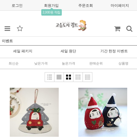
로그인
회원가입
주문조회
마이페이지
2,000원 적립
이벤트
세일 패키지
세일 원단
기간 한정 이벤트
최신순
낮은가격
높은가격
판매순위
상품명