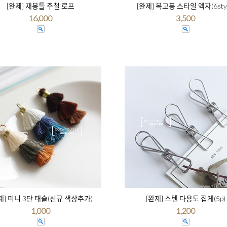
[완제] 재봉틀 주철 로프
[완제] 복고풍 스타일 액자(6styl
16,000
3,500
제] 미니 3단 태슬(신규 색상추가)
[완제] 스텐 다용도 집게(5p)
1,000
1,200