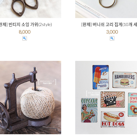
완제] 빈티지 소잉 가위(2style)
[완제] 버니쉬 고리 집게(10개 세
8,000
3,000