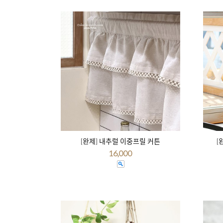
[완제] 내추럴 이중프릴 커튼
[
16,000