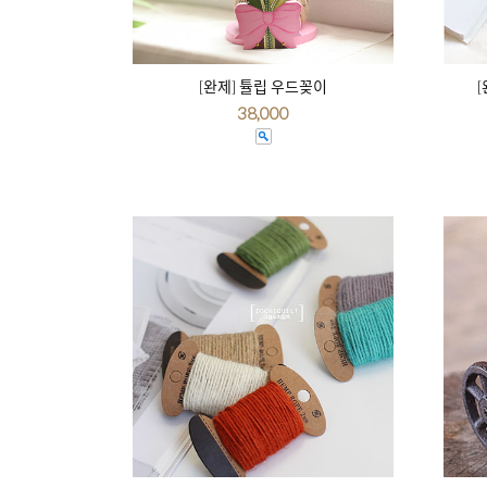
[완제] 튤립 우드꽂이
[
38,000