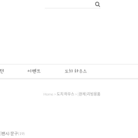
패턴
이벤트
도치 하우스
Home
>
도치 하우스
>
[완제]리빙용품
제]팬시/문구
(19)