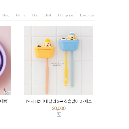
New
Name
Hot
Best
High price
Low price
 대형)
[완제] 로마네 찰리 2구 칫솔걸이 2P세트
20,000