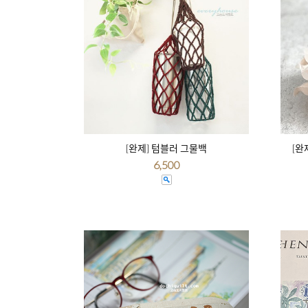
[완제] 텀블러 그물백
[완
6,500