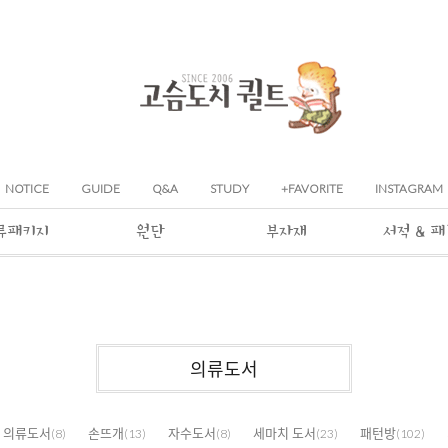
NOTICE
GUIDE
Q&A
STUDY
+FAVORITE
INSTAGRAM
류패키지
원단
부자재
서적 & 
의류도서
의류도서
손뜨개
자수도서
세마치 도서
패턴방
(8)
(13)
(8)
(23)
(102)