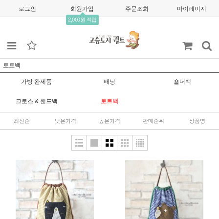
로그인
회원가입
주문조회
마이페이지
2,000원 적립
토트백
가방 완제품
배낭
숄더백
크로스 & 핸드백
토트백
최신순
낮은가격
높은가격
판매순위
상품명