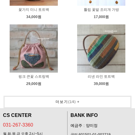
꽃가지 미니 토트백
튤립 꽃밭 조리개 가방
34,000원
17,000원
핑크 큰꽃 스트링백
리넨 라인 토트백
29,000원
39,000원
더보기
(
1
/
4
)
+
CS CENTER
BANK INFO
031-267-3360
예금주 : 양미정
월,화,목,금 오후 2시~5시
국민 601501-01-002719