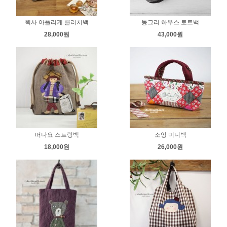
헥사 아플리케 클러치백
동그리 하우스 토트백
28,000원
43,000원
떠나요 스트링백
소잉 미니백
18,000원
26,000원