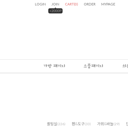
LOGIN
JOIN
CART
(
0
)
ORDER
MYPAGE
+2000P
가방 패키지
소품패키지
의
퀼팅실
펜&도구
가위&바늘
(226)
(33)
(29)