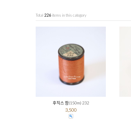
Total
226
items in this category
후직스 팜(150m) 232
3,500