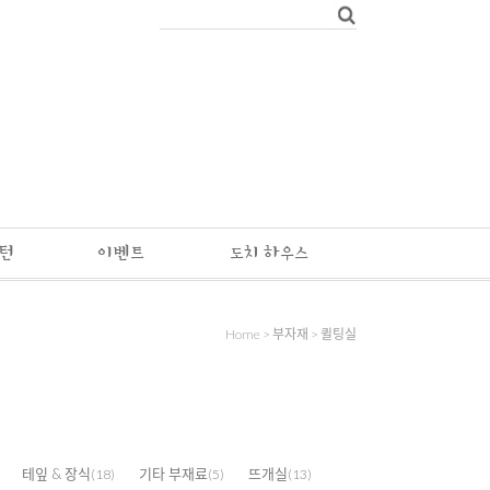
패턴
이벤트
도치 하우스
Home
>
부자재
>
퀼팅실
테잎 & 장식
기타 부재료
뜨개실
(18)
(5)
(13)