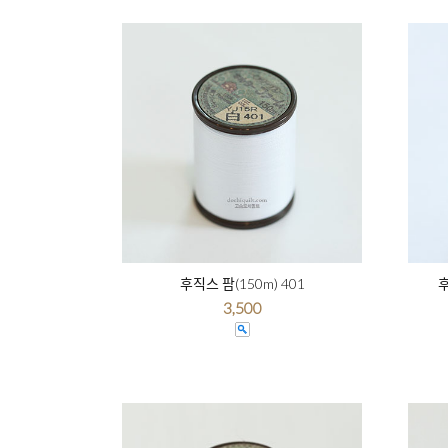
후직스 팜(150m) 401
후
3,500