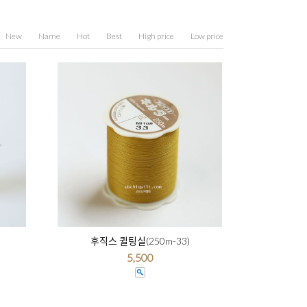
New
Name
Hot
Best
High price
Low price
후직스 퀼팅실(250m-33)
5,500