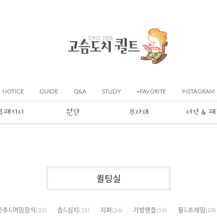
NOTICE
GUIDE
Q&A
STUDY
+FAVORITE
INSTAGRAM
류패키지
원단
부자재
서적 & 
퀼팅실
단추&여밈장식
솜&심지
지퍼
가방핸들
휠&프레임
(33)
(15)
(26)
(56)
(28)