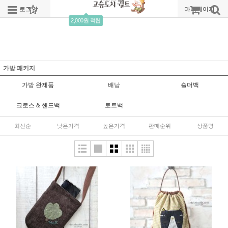
로그인
회원가입
주문조회
마이페이지
2,000원 적립
가방 패키지
가방 완제품
배낭
숄더백
크로스 & 핸드백
토트백
최신순
낮은가격
높은가격
판매순위
상품명