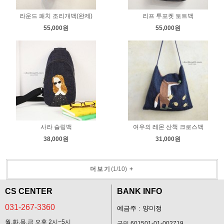
라운드 패치 조리개백(완제)
리프 투포켓 토트백
55,000원
55,000원
사라 슬링백
여우의 레몬 산책 크로스백
38,000원
31,000원
더보기
(
1
/
10
)
+
CS CENTER
BANK INFO
031-267-3360
예금주 : 양미정
월,화,목,금 오후 2시~5시
국민 601501-01-002719