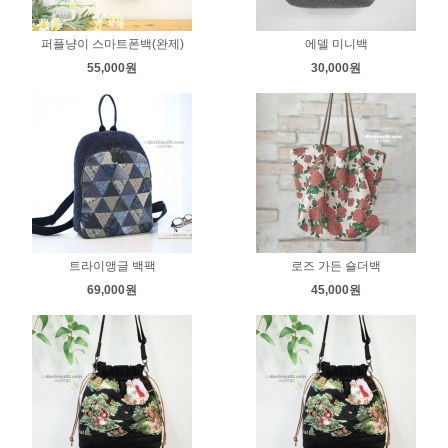
퍼플냥이 스마트폰백(완제)
에델 미니백
55,000원
30,000원
트라이앵글 백팩
로즈 가든 숄더백
69,000원
45,000원