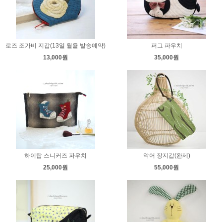
로즈 조가비 지갑(13일 월욜 발송예약)
퍼그 파우치
13,000원
35,000원
하이탑 스니커즈 파우치
악어 장지갑(완제)
25,000원
55,000원