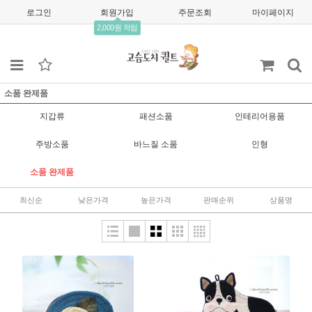
로그인
회원가입
주문조회
마이페이지
2,000원 적립
소품 완제품
지갑류
패션소품
인테리어용품
주방소품
바느질 소품
인형
소품 완제품
최신순
낮은가격
높은가격
판매순위
상품명