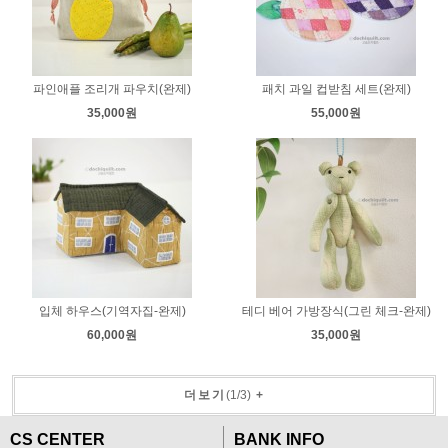
파인애플 조리개 파우치(완제)
패치 과일 컵받침 세트(완제)
35,000원
55,000원
입체 하우스(기역자집-완제)
테디 베어 가방장식(그린 체크-완제)
60,000원
35,000원
더보기
(
1
/
3
)
+
CS CENTER
BANK INFO