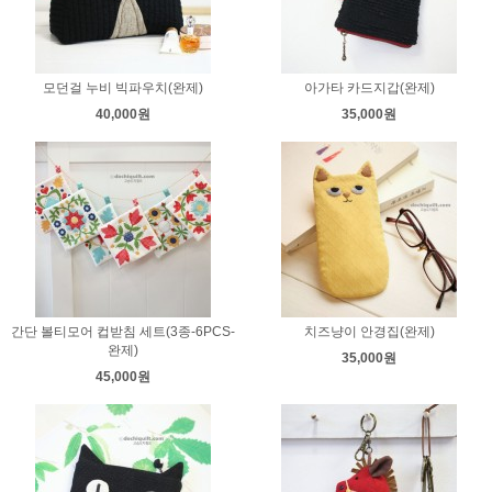
모던걸 누비 빅파우치(완제)
아가타 카드지갑(완제)
40,000원
35,000원
간단 볼티모어 컵받침 세트(3종-6PCS-
치즈냥이 안경집(완제)
완제)
35,000원
45,000원