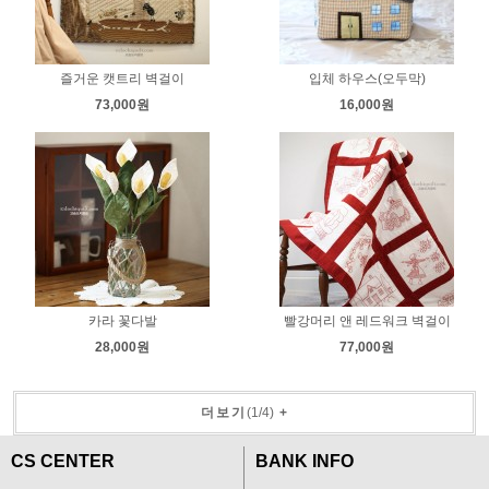
즐거운 캣트리 벽걸이
입체 하우스(오두막)
73,000원
16,000원
카라 꽃다발
빨강머리 앤 레드워크 벽걸이
28,000원
77,000원
더보기
(
1
/
4
)
+
CS CENTER
BANK INFO