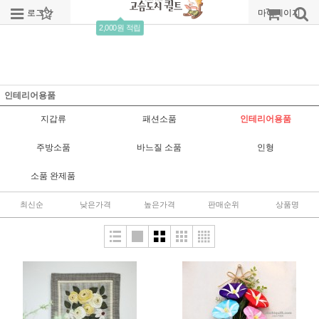
로그인
회원가입
주문조회
마이페이지
2,000원 적립
인테리어용품
지갑류
패션소품
인테리어용품
주방소품
바느질 소품
인형
소품 완제품
최신순
낮은가격
높은가격
판매순위
상품명