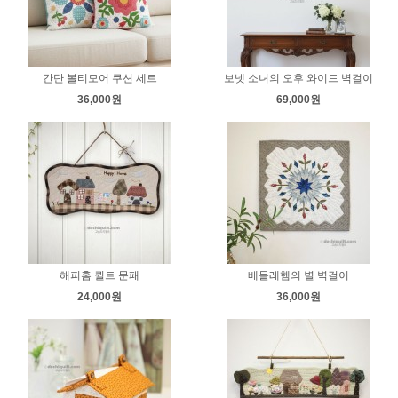
간단 볼티모어 쿠션 세트
보넷 소녀의 오후 와이드 벽걸이
36,000원
69,000원
해피홈 퀼트 문패
베들레헴의 별 벽걸이
24,000원
36,000원