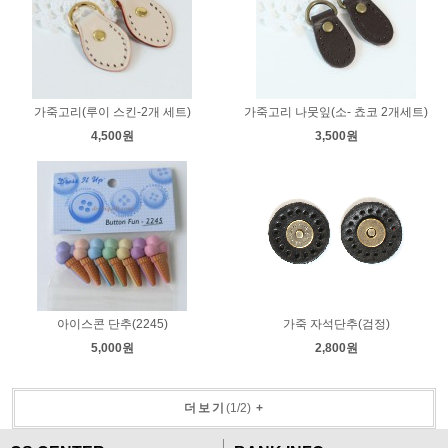
가죽고리(루이 스킨-2개 세트)
가죽고리 나뭇잎(소- 쵸코 2개세트)
4,500원
3,500원
아이스콘 단추(2245)
가죽 자석단추(검정)
5,000원
2,800원
더보기
(
1
/
2
)
+