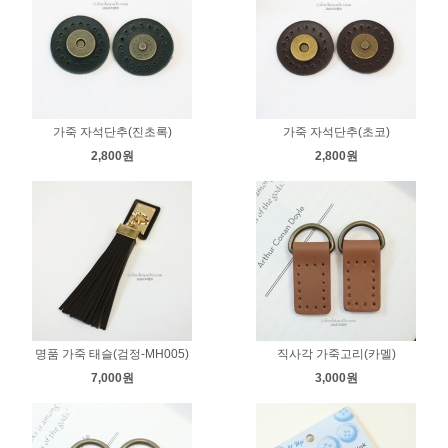
가죽 자석단추(진초록)
가죽 자석단추(초코)
2,800원
2,800원
명품 가죽 태슬(검정-MH005)
직사각 가죽고리(카멜)
7,000원
3,000원