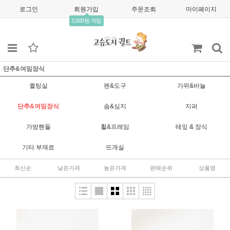
로그인
회원가입
주문조회
마이페이지
2,000원 적립
단추&여밈장식
퀼팅실
펜&도구
가위&바늘
단추&여밈장식
솜&심지
지퍼
가방핸들
휠&프레임
테잎 & 장식
기타 부재료
뜨개실
최신순
낮은가격
높은가격
판매순위
상품명