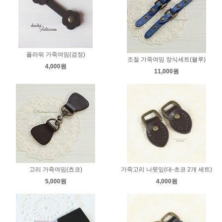
플라워 가죽여밈(검정)
조절 가죽여밈 장식세트(블루)
4,000원
11,000원
고리 가죽여밈(쵸코)
가죽고리 나뭇잎(대-초코 2개 세트)
5,000원
4,000원