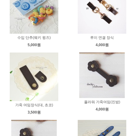
수입 단추(웨키 윙즈)
루이 연결 장식
5,000원
4,000원
플라워 가죽여밈(진밤)
가죽 여밈장식(대, 초코)
4,000원
3,500원