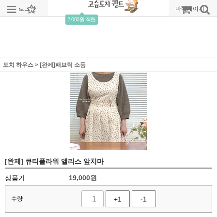
로그인
회원가입
주문조회
마이페이지
2,000원 적립
도치 하우스
>
[완제]패브릭 소품
[완제] 큐티플라워 앨리스 앞치마
상품가
19,000
원
수량
+1
-1