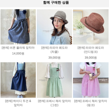
함께 구매한 상품
[완제] 쉬폰 플라워 앞치마
[완제] 라피아 페도라
[완제] 라피아 페도라
(차콜)
(인디핑크)
14,000원
39,000원
39,000원
[완제] 하이디 두건 &
[완제] 프레시 체리 앞치마
[완제] 프레시 체리 앞치마
앞치마
(그린)
(핑크)