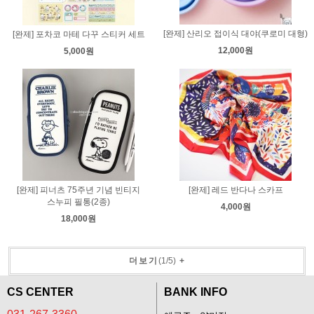
[완제] 산리오 접이식 대야(쿠로미 대형)
[완제] 포차코 마테 다꾸 스티커 세트
12,000원
5,000원
[완제] 피너츠 75주년 기념 빈티지
[완제] 레드 반다나 스카프
스누피 필통(2종)
4,000원
18,000원
더보기
(
1
/
5
)
+
CS CENTER
BANK INFO