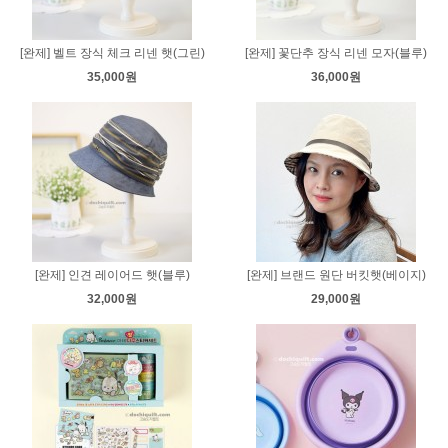
[완제] 벨트 장식 체크 리넨 햇(그린)
[완제] 꽃단추 장식 리넨 모자(블루)
35,000원
36,000원
[완제] 인견 레이어드 햇(블루)
[완제] 브랜드 원단 버킷햇(베이지)
32,000원
29,000원