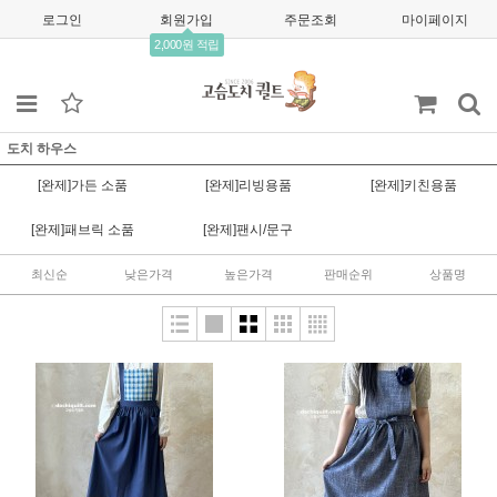
로그인
회원가입
주문조회
마이페이지
2,000원 적립
도치 하우스
[완제]가든 소품
[완제]리빙용품
[완제]키친용품
[완제]패브릭 소품
[완제]팬시/문구
최신순
낮은가격
높은가격
판매순위
상품명