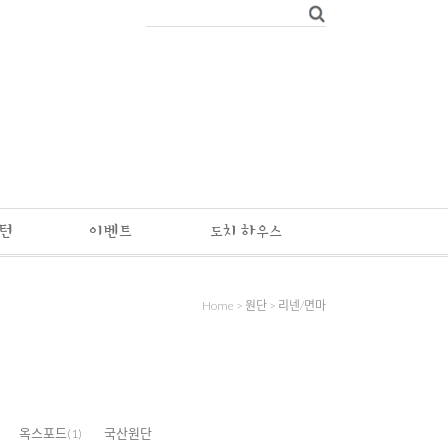
패턴
이벤트
도치 하우스
Home
>
원단
>
리넨/면마
옥스포드
국산원단
(1)