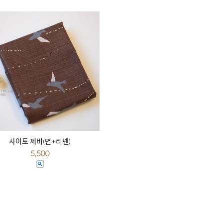
사이토 제비(면+리넨)
5,500