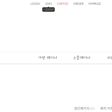
LOGIN
JOIN
CART
(
0
)
ORDER
MYPAGE
+2000P
가방 패키지
소품패키지
의
원단패키지
패치/커
(20)