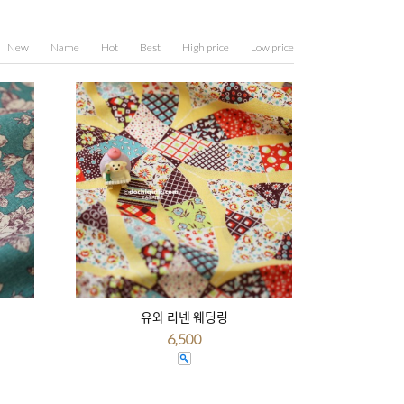
New
Name
Hot
Best
High price
Low price
유와 리넨 웨딩링
6,500