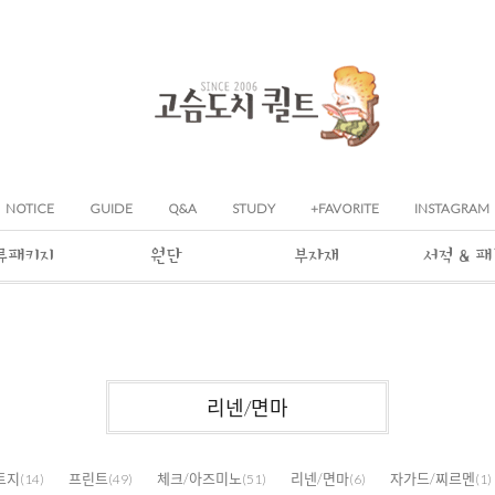
NOTICE
GUIDE
Q&A
STUDY
+FAVORITE
INSTAGRAM
류패키지
원단
부자재
서적 & 
리넨/면마
트지
프린트
체크/아즈미노
리넨/면마
자가드/찌르멘
(14)
(49)
(51)
(6)
(1)