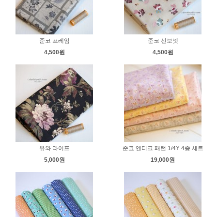
준코 프레임
준코 선보넷
4,500원
4,500원
유와 라이프
준코 앤티크 패턴 1/4Y 4종 세트
5,000원
19,000원