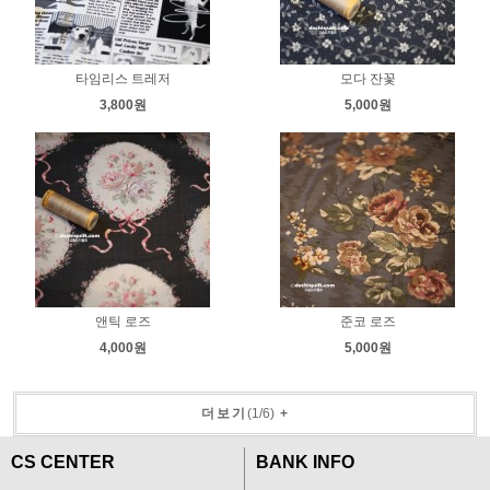
타임리스 트레저
모다 잔꽃
3,800원
5,000원
앤틱 로즈
준코 로즈
4,000원
5,000원
더보기
(
1
/
6
)
+
CS CENTER
BANK INFO