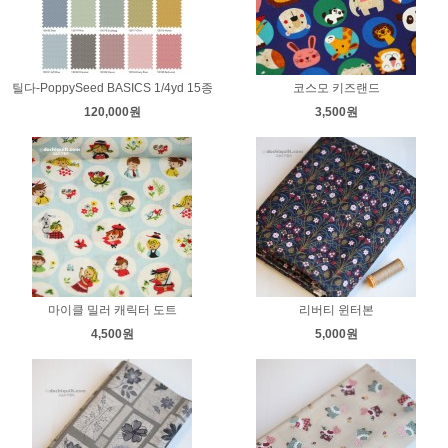
틸다-PoppySeed BASICS 1/4yd 15종
코스모 키즈랜드
120,000원
3,500원
마이클 밀러 캐릭터 도트
리버티 윈터본
4,500원
5,000원