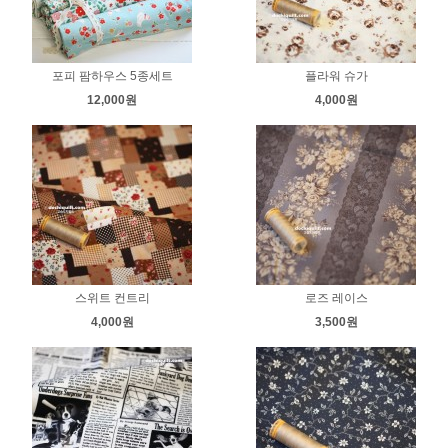
포피 팜하우스 5종세트
플라워 슈가
12,000원
4,000원
스위트 컨트리
로즈 레이스
4,000원
3,500원