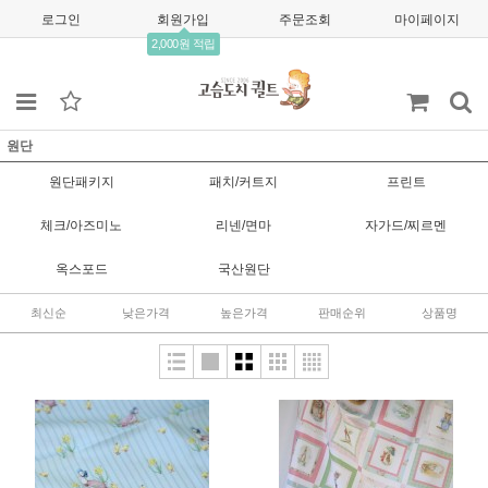
로그인
회원가입
주문조회
마이페이지
2,000원 적립
원단
원단패키지
패치/커트지
프린트
체크/아즈미노
리넨/면마
자가드/찌르멘
옥스포드
국산원단
최신순
낮은가격
높은가격
판매순위
상품명