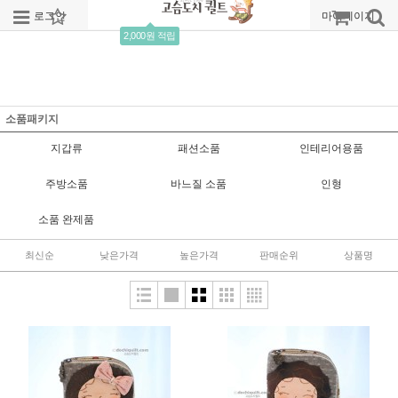
로그인
회원가입
주문조회
마이페이지
2,000원 적립
소품패키지
지갑류
패션소품
인테리어용품
주방소품
바느질 소품
인형
소품 완제품
최신순
낮은가격
높은가격
판매순위
상품명