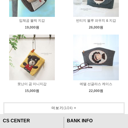
입체곰 블럭 지갑
빈티지 블루 파우치 & 지갑
19,000원
26,000원
못난이 곰 미니지갑
에델 선글라스 케이스
15,000원
22,000원
더보기
(
1
/
24
)
+
CS CENTER
BANK INFO