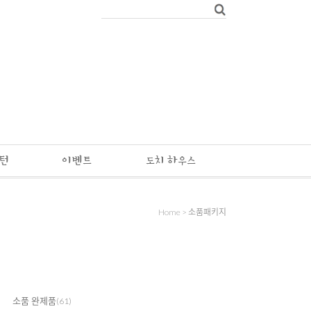
패턴
이벤트
도치 하우스
Home
>
소품패키지
소품 완제품
(61)