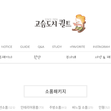
NOTICE
GUIDE
Q&A
STUDY
+FAVORITE
INSTAGRAM
류패키지
원단
부자재
서적 & 
소품패키지
션소품
인테리어용품
주방소품
바느질 소품
인형
(121)
(73)
(41)
(25)
(52)