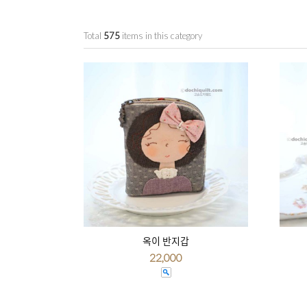
Total
575
items in this category
옥이 반지갑
22,000