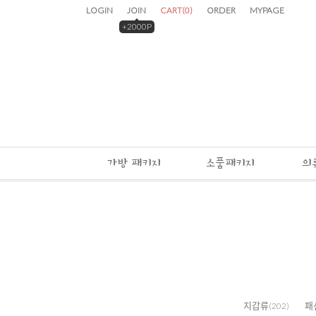
LOGIN
JOIN
CART
(
0
)
ORDER
MYPAGE
+2000P
가방 패키지
소품패키지
의
지갑류
패
(202)