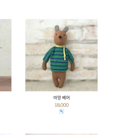
마망 베어
18,000