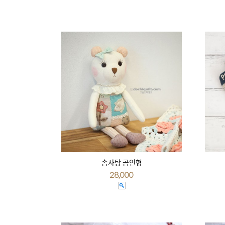
솜사탕 곰인형
28,000