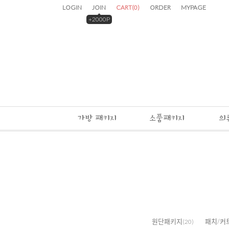
LOGIN
JOIN
CART
(
0
)
ORDER
MYPAGE
+2000P
가방 패키지
소품패키지
의
원단패키지
패치/커
(20)