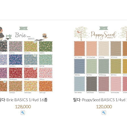
다-Brie BASICS 1/4yd 16종
틸다-PoppySeed BASICS 1/4yd
128,000
120,000