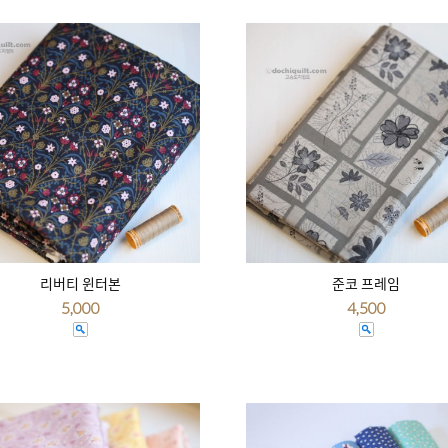
리버티 윈터본
준코 프레임
5,000
4,500