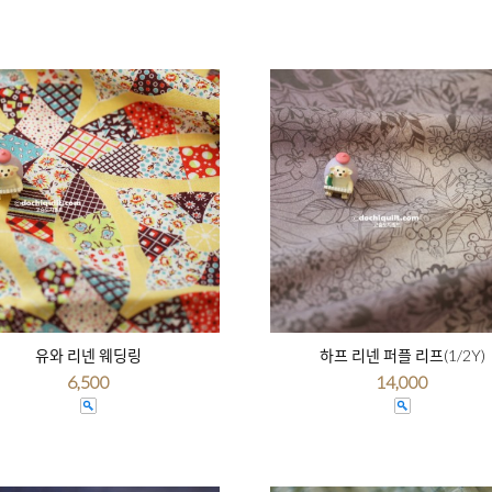
유와 리넨 웨딩링
하프 리넨 퍼플 리프(1/2Y)
6,500
14,000