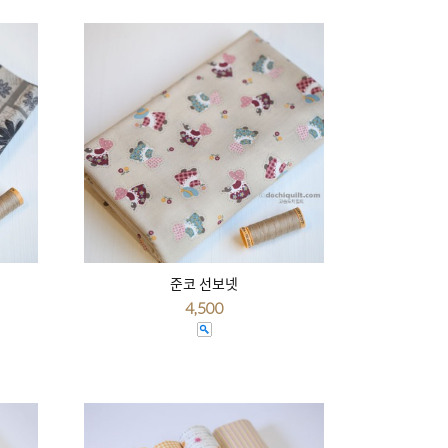
준코 선보넷
4,500