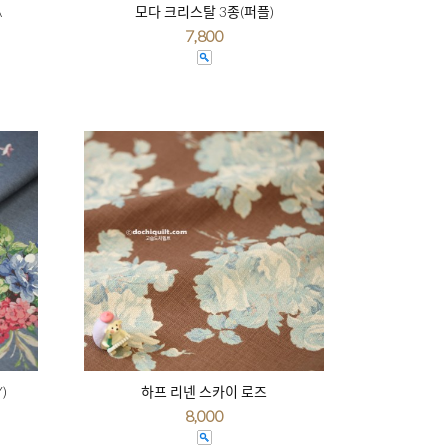
A
모다 크리스탈 3종(퍼플)
7,800
)
하프 리넨 스카이 로즈
8,000