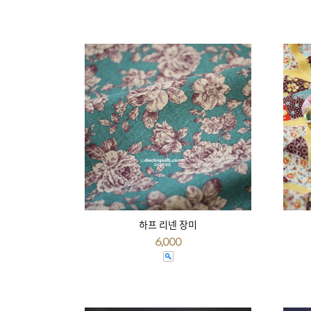
하프 리넨 장미
6,000