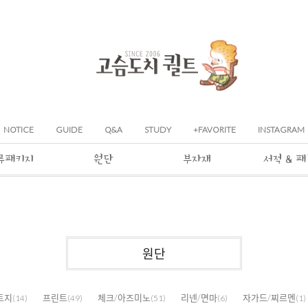
NOTICE
GUIDE
Q&A
STUDY
+FAVORITE
INSTAGRAM
류패키지
원단
부자재
서적 & 
원단
트지
프린트
체크/아즈미노
리넨/면마
자가드/찌르멘
(14)
(49)
(51)
(6)
(1)