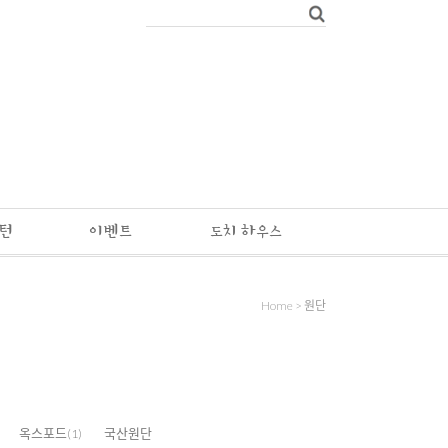
패턴
이벤트
도치 하우스
Home
>
원단
옥스포드
국산원단
(1)