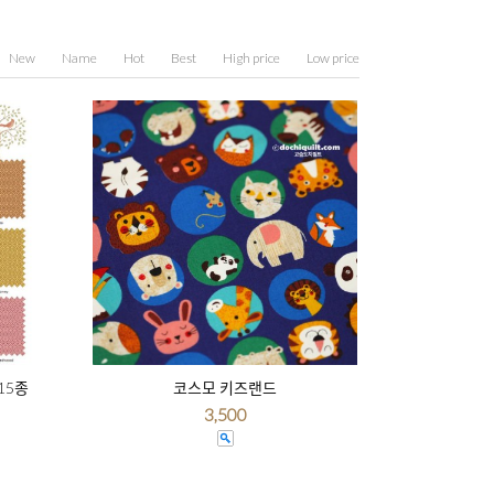
New
Name
Hot
Best
High price
Low price
 15종
코스모 키즈랜드
3,500