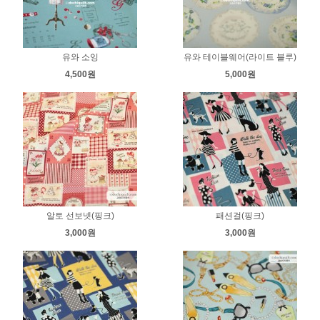
유와 소잉
유와 테이블웨어(라이트 블루)
4,500원
5,000원
알토 선보넷(핑크)
패션걸(핑크)
3,000원
3,000원