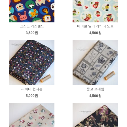
코스모 키즈랜드
마이클 밀러 캐릭터 도트
3,500원
4,500원
리버티 윈터본
준코 프레임
5,000원
4,500원