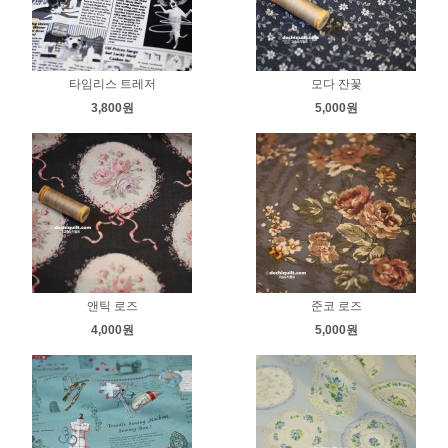
타임리스 트레저
모다 잔꽃
3,800원
5,000원
앤틱 로즈
준코 로즈
4,000원
5,000원