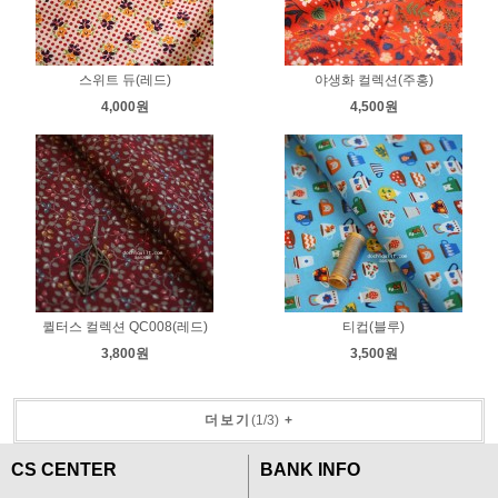
스위트 듀(레드)
야생화 컬렉션(주홍)
4,000원
4,500원
퀼터스 컬렉션 QC008(레드)
티컵(블루)
3,800원
3,500원
더보기
(
1
/
3
)
+
CS CENTER
BANK INFO