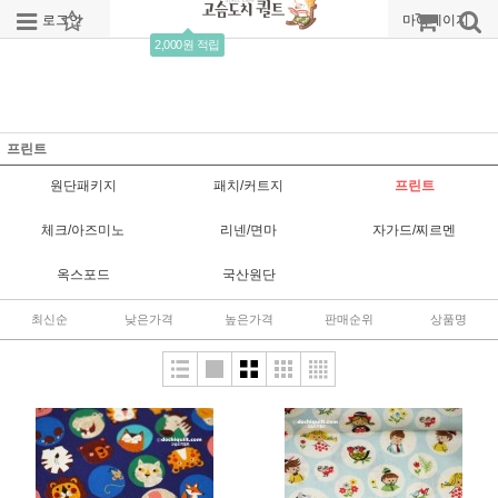
로그인
회원가입
주문조회
마이페이지
2,000원 적립
프린트
원단패키지
패치/커트지
프린트
체크/아즈미노
리넨/면마
자가드/찌르멘
옥스포드
국산원단
최신순
낮은가격
높은가격
판매순위
상품명