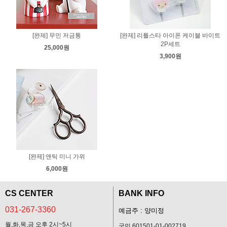
[완제] 무민 저금통
[완제] 리틀스타 아이폰 케이블 바이트
2P세트
25,000원
3,900원
[완제] 앤틱 미니 가위
6,000원
CS CENTER
BANK INFO
031-267-3360
예금주 : 양미정
월,화,목,금 오후 2시~5시
국민 601501-01-002719