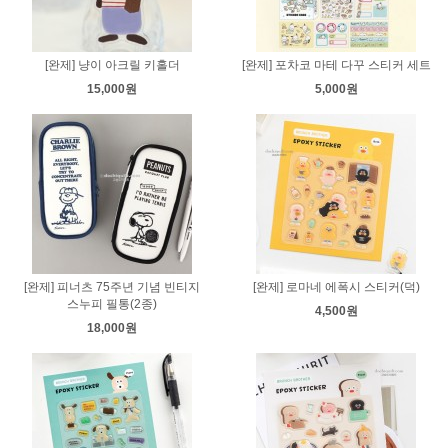
[완제] 냥이 아크릴 키홀더
[완제] 포차코 마테 다꾸 스티커 세트
15,000원
5,000원
[완제] 피너츠 75주년 기념 빈티지
[완제] 로마네 에폭시 스티커(덕)
스누피 필통(2종)
4,500원
18,000원