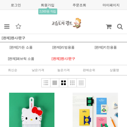
로그인
회원가입
주문조회
마이페이지
2,000원 적립
[완제]팬시/문구
[완제]가든 소품
[완제]리빙용품
[완제]키친용품
[완제]패브릭 소품
[완제]팬시/문구
최신순
낮은가격
높은가격
판매순위
상품명