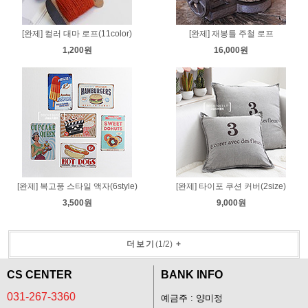
[완제] 컬러 대마 로프(11color)
[완제] 재봉틀 주철 로프
1,200원
16,000원
[완제] 복고풍 스타일 액자(6style)
[완제] 타이포 쿠션 커버(2size)
3,500원
9,000원
더보기
(
1
/
2
)
+
CS CENTER
BANK INFO
031-267-3360
예금주 : 양미정