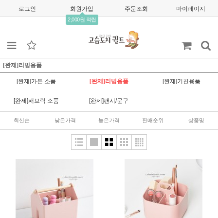
로그인
회원가입
주문조회
마이페이지
2,000원 적립
[완제]리빙용품
[완제]가든 소품
[완제]리빙용품
[완제]키친용품
[완제]패브릭 소품
[완제]팬시/문구
최신순
낮은가격
높은가격
판매순위
상품명