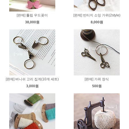
[완제] 튤립 우드꽂이
[완제] 빈티지 소잉 가위(2style)
38,000원
8,000원
[완제] 버니쉬 고리 집게(10개 세트)
[완제] 가위 장식
3,000원
500원