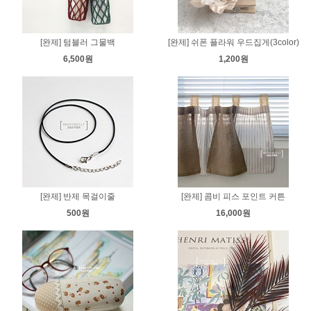
[완제] 텀블러 그물백
[완제] 쉬폰 플라워 우드집게(3color)
6,500원
1,200원
[완제] 반제 목걸이줄
[완제] 콤비 피스 포인트 커튼
500원
16,000원