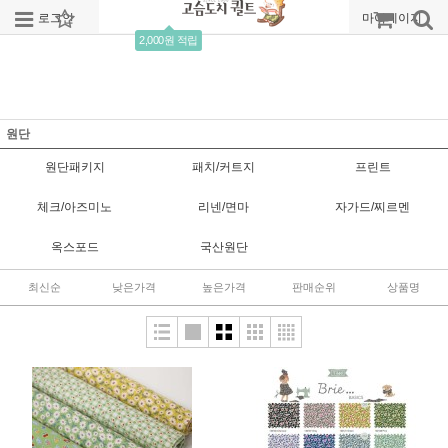
로그인
회원가입
주문조회
마이페이지
2,000원 적립
원단
원단패키지
패치/커트지
프린트
체크/아즈미노
리넨/면마
자가드/찌르멘
옥스포드
국산원단
최신순
낮은가격
높은가격
판매순위
상품명