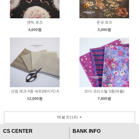
앤틱 로즈
준코 로즈
4,000원
5,000원
선염 체크 4종 세트(베이지) A
모다 크리스탈 3종(퍼플)
12,000원
7,800원
더보기
(
1
/
6
)
+
CS CENTER
BANK INFO