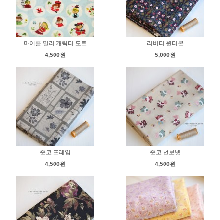
마이클 밀러 캐릭터 도트
리버티 윈터본
4,500원
5,000원
준코 프레임
준코 선보넷
4,500원
4,500원