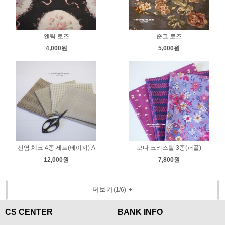
앤틱 로즈
준코 로즈
4,000원
5,000원
선염 체크 4종 세트(베이지) A
모다 크리스탈 3종(퍼플)
12,000원
7,800원
더보기
(
1
/
6
)
+
CS CENTER
BANK INFO