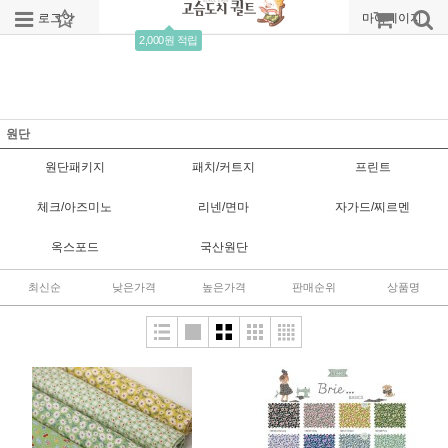
로그인
회원가입
주문조회
마이페이지
2,000원 적립
원단
원단패키지
패치/커트지
프린트
체크/아즈미노
리넨/면마
자가드/찌르멘
옥스포드
국산원단
최신순
낮은가격
높은가격
판매순위
상품명