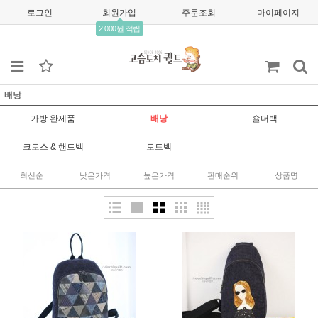
로그인
회원가입
주문조회
마이페이지
2,000원 적립
배낭
가방 완제품
배낭
숄더백
크로스 & 핸드백
토트백
최신순
낮은가격
높은가격
판매순위
상품명