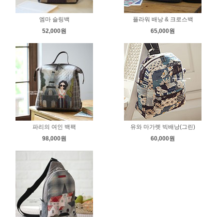
엠마 슬링백
플라워 배낭 & 크로스백
52,000원
65,000원
파리의 여인 백팩
유와 마가렛 빅배낭(그린)
98,000원
60,000원