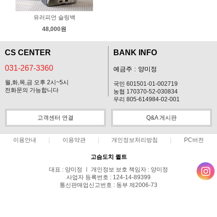
유러피언 슬링백
48,000원
CS CENTER
BANK INFO
031-267-3360
예금주 : 양미정
월,화,목,금 오후 2시~5시
국민 601501-01-002719
전화문의 가능합니다
농협 170370-52-030834
우리 805-614984-02-001
고객센터 연결
Q&A 게시판
이용안내
이용약관
개인정보처리방침
PC버전
고슴도치 퀼트
대표 : 양미정 ㅣ 개인정보 보호 책임자 : 양미정
사업자 등록번호 : 124-14-89399
통신판매업신고번호 : 동부 제2006-73
전화 : 031-267-3360 ㅣ 팩스 : 031-287-3360
주소 : 경기도 용인시 기흥구 한보라2로 47-31 고슴도치 하우스
COPYRIGHT(C)고슴도치 퀼트 ALL RIGHTS RESERVED.