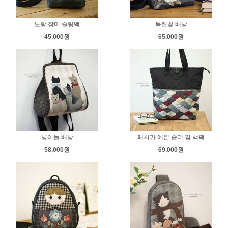
노랑 장미 슬링백
목련꽃 배낭
45,000원
65,000원
냥이들 배낭
패치가 예쁜 숄더 겸 백팩
58,000원
69,000원