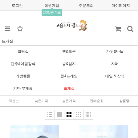
로그인
회원가입
주문조회
마이페이지
2,000원 적립
뜨개실
퀼팅실
펜&도구
가위&바늘
단추&여밈장식
솜&심지
지퍼
가방핸들
휠&프레임
테잎 & 장식
기타 부재료
뜨개실
최신순
낮은가격
높은가격
판매순위
상품명