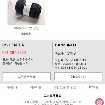
코나(패브릭 얀-진청)
5,500원
CS CENTER
BANK INFO
031-267-3360
예금주 : 양미정
월,화,목,금 오후 2시~5시
국민 601501-01-002719
전화문의 가능합니다
농협 170370-52-030834
우리 805-614984-02-001
고객센터 연결
Q&A 게시판
이용안내
이용약관
개인정보처리방침
PC버전
고슴도치 퀼트
대표 : 양미정 ㅣ 개인정보 보호 책임자 : 양미정