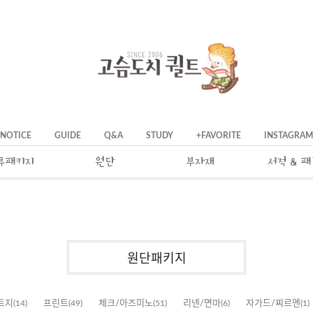
NOTICE
GUIDE
Q&A
STUDY
+FAVORITE
INSTAGRAM
류패키지
원단
부자재
서적 & 
원단패키지
트지
(14)
프린트
(49)
체크/아즈미노
(51)
리넨/면마
(6)
자가드/찌르멘
(1)