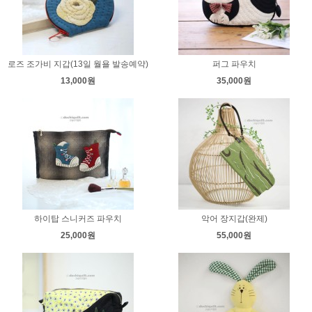
로즈 조가비 지갑(13일 월욜 발송예약)
퍼그 파우치
13,000원
35,000원
하이탑 스니커즈 파우치
악어 장지갑(완제)
25,000원
55,000원