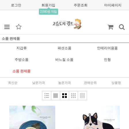
로그인
회원가입
주문조회
마이페이지
2,000원 적립
소품 완제품
지갑류
패션소품
인테리어용품
주방소품
바느질 소품
인형
소품 완제품
최신순
낮은가격
높은가격
판매순위
상품명