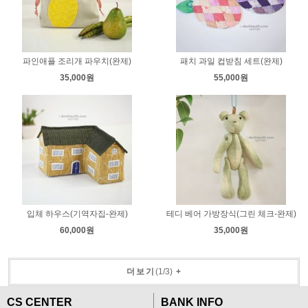
파인애플 조리개 파우치(완제)
패치 과일 컵받침 세트(완제)
35,000원
55,000원
입체 하우스(기역자집-완제)
테디 베어 가방장식(그린 체크-완제)
60,000원
35,000원
더보기
(
1
/
3
)
+
CS CENTER
BANK INFO