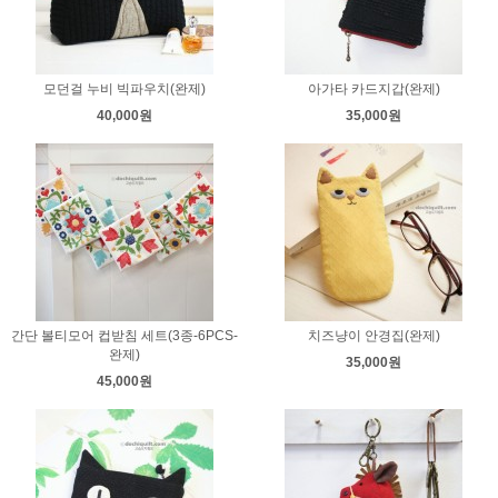
모던걸 누비 빅파우치(완제)
아가타 카드지갑(완제)
40,000원
35,000원
간단 볼티모어 컵받침 세트(3종-6PCS-
치즈냥이 안경집(완제)
완제)
35,000원
45,000원